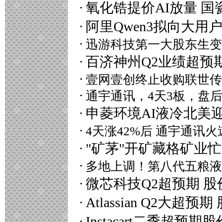
·
氧化锆提价AI放量 国
·
阿里Qwen3拟向大用
·
迅
游
科
技
第
一
大
股
东
生
变
·
百济神州Q2业绩超预
·
壹
网
壹
创
终
止
收
购
联
世
传
·
通
宇
通
讯
，
4
天
3
板
，
盘
·
申菱环境AI液冷北美
·
4
天
涨
4
2
%
后
通
宇
通
讯
火
·
"矿茅"开矿藏格矿业
·
多
地
上
调
！
第
八
代
五
粮
液
·
微芯科技Q2超预期 股
·
Atlassian Q2大超预
·
Instacart二季超预期