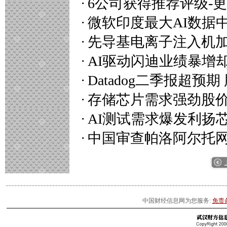
·
6公司获得推荐评级-
·
微软印度最大AI数据
·
先导基电离子注入机
·
AI驱动闪迪业绩暴增
·
Datadog二季报超预期
·
存储芯片需求强劲股
·
AI测试需求爆发利扬
·
中国审查帕洛阿尔托
中国财经信息网为您服务:
免责