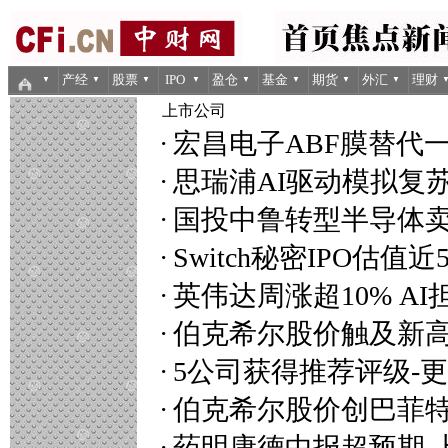
产经
股票
IPO
盈仓
基金
期货
外汇
理财
▼
▼
▼
▼
▼
▼
▼
▼
上市公司
·
宏昌电子ABF膜替代
·
思瑞浦AI驱动模拟复
·
国投中鲁转型半导体
·
Switch秘密IPO估值近
·
英伟达周涨超10% A
·
伯克希尔股价触及新高 
·
5公司获得推荐评级-
·
伯克希尔股价创巴菲
·
药明康德中报超预期 