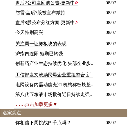
盘后2公司发回购公告-更新中
08/07
防雷:盘后3股被宣布减持
08/07
盘后8股公布分红方案-更新中
08/07
今
天
特
别
高
兴
08/07
关注周一证券板块的表现
08/07
沪指四连阳 短期已转强
08/07
创
新
药
产
业
生
态
持
续
优
化
头
部
企
业
步
.
.
08/07
工信部发文鼓励民爆企业重组整合 新..
08/07
电网设备内需动能充沛 机构称板块整..
08/07
第八代五粮液市场批价近日持续走强..
08/07
……点击加载更多▼
名家观点
你相信下周挑战四千点吗？
08/07