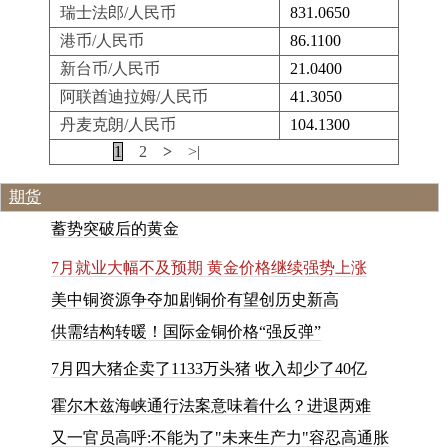
瑞士法郎/人民币
831.0650
港币/人民币
86.1100
新台币/人民币
21.0400
阿联酋迪拉姆/人民币
41.3050
丹麦克朗/人民币
104.1300
|<
<
1
2
>
>|
期货
蓄
势
突
破
后
的
黄
金
7月就业大幅不及预期 黄金价格继续强势上涨
美中铜资源争夺加剧铜价有望创历史新高
供
需
结
构
转
暖
！
国
际
金
铜
价
格
“
强
反
弹
”
7
月
四
大
猪
企
卖
了
1
1
3
3
万
头
猪
收
入
却
少
了
4
0
亿
霍尔木兹海峡通行法案意味着什么？进退两难
又一官员高呼:不能为了"未来生产力"容忍高通胀