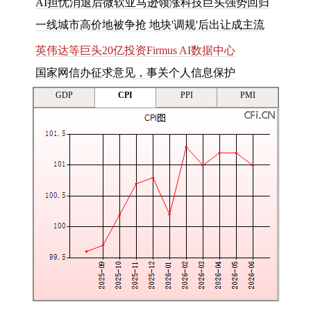
AI担忧消退后微软亚马逊领涨科技巨头强势回归
一
线
城
市
高
价
地
被
争
抢
地
块
'
调
规
'
后
出
让
成
主
流
英伟达等巨头20亿投资Firmus AI数据中心
国家网信办征求意见，事关个人信息保护