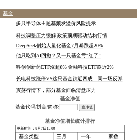
基金
多
只
半
导
体
主
题
基
频
发
溢
价
风
险
提
示
科技调整压力缓解 政策预期驱动结构行情
DeepSeek创始人量化基金7月暴跌超20%
他
只
吃
到
A
I
回
撤
？
又
一
只
基
金
亏
“
红
了
”
科
创
创
新
药
E
T
F
涨
超
8
%
金
融
科
技
E
T
F
跌
近
2
%
长
电
科
技
涨
停
V
S
这
只
基
金
跌
近
四
成
：
同
一
场
反
弹
震荡行情下，部分基金面临清盘压力
基金净值
基金代码/拼音/简称:
基金净值增长统计排行
更新时间：8月7日15:00
基金类型
三月
一年
家数