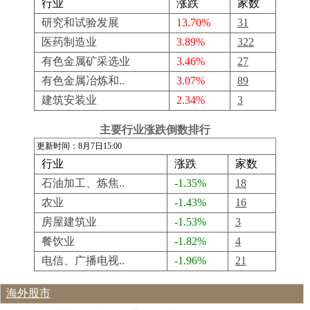
行业
涨跌
家数
研究和试验发展
13.70%
31
医药制造业
3.89%
322
有色金属矿采选业
3.46%
27
有色金属冶炼和..
3.07%
89
建筑安装业
2.34%
3
主要行业涨跌倒数排行
更新时间：8月7日15:00
行业
涨跌
家数
石油加工、炼焦..
-1.35%
18
农业
-1.43%
16
房屋建筑业
-1.53%
3
餐饮业
-1.82%
4
电信、广播电视..
-1.96%
21
海外股市