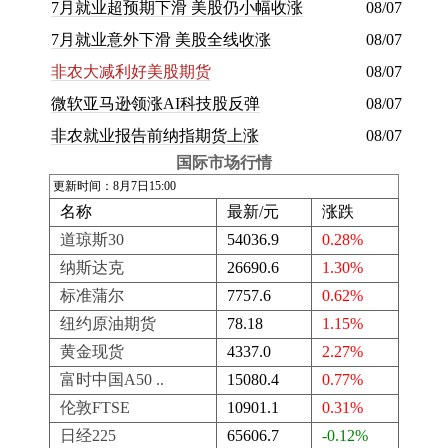
7月就业超预期下滑 美股仍小幅收涨
08/07
7月就业意外下滑 美股全线收涨
08/07
非农大减利好美股期货
08/07
微软亚马逊领涨AI科技股反弹
08/07
非农就业报告前纳指期货上涨
08/07
国际市场行情
更新时间：8月7日15:00
名称
最新/元
涨跌
道琼斯30
54036.9
0.28%
纳斯达克
26690.6
1.30%
标准蒲尔
7757.6
0.62%
纽约原油期货
78.18
1.15%
黄金现货
4337.0
2.27%
富时中国A50 ..
15080.4
0.77%
伦敦FTSE
10901.1
0.31%
日经225
65606.7
-0.12%