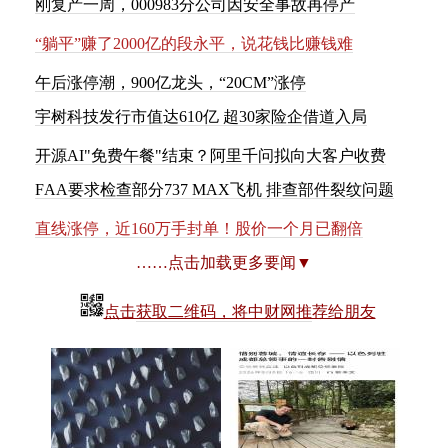
刚
复
产
一
周
，
0
0
0
9
8
3
分
公
司
因
安
全
事
故
再
停
产
“
躺
平
”
赚
了
2
0
0
0
亿
的
段
永
平
，
说
花
钱
比
赚
钱
难
午后涨停潮，900亿龙头，“20CM”涨停
宇
树
科
技
发
行
市
值
达
6
1
0
亿
超
3
0
家
险
企
借
道
入
局
开源AI"免费午餐"结束？阿里千问拟向大客户收费
F
A
A
要
求
检
查
部
分
7
3
7
M
A
X
飞
机
排
查
部
件
裂
纹
问
题
直线涨停，近160万手封单！股价一个月已翻倍
……点击加载更多要闻▼
点击获取二维码，将中财网推荐给朋友