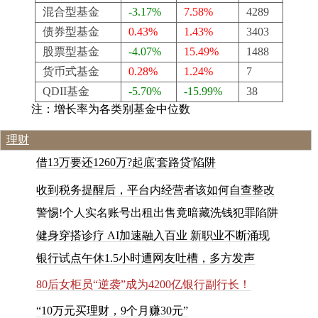
混合型基金
-3.17%
7.58%
4289
债券型基金
0.43%
1.43%
3403
股票型基金
-4.07%
15.49%
1488
货币式基金
0.28%
1.24%
7
QDII基金
-5.70%
-15.99%
38
注：增长率为各类别基金中位数
理财
借
1
3
万
要
还
1
2
6
0
万
?
起
底
'
套
路
贷
'
陷
阱
收到税务提醒后，平台内经营者该如何自查整改
警惕!个人实名账号出租出售竟暗藏洗钱犯罪陷阱
健身穿搭诊疗 AI加速融入百业 新职业不断涌现
银
行
试
点
午
休
1
.
5
小
时
遭
网
友
吐
槽
，
多
方
发
声
8
0
后
女
柜
员
“
逆
袭
”
成
为
4
2
0
0
亿
银
行
副
行
长
！
“
1
0
万
元
买
理
财
，
9
个
月
赚
3
0
元
”