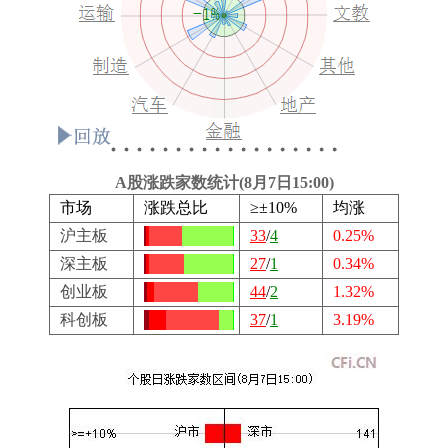
A股涨跌家数统计(8月7日15:00)
市场
涨跌总比
≥±10%
均涨
沪主板
33
/
4
0.25%
深主板
27
/
1
0.34%
创业板
44
/
2
1.32%
科创板
37
/
1
3.19%