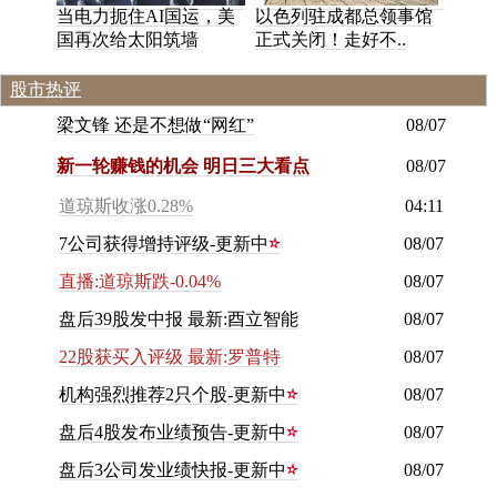
当电力扼住AI国运，美
以色列驻成都总领事馆
国再次给太阳筑墙
正式关闭！走好不..
股市热评
梁
文
锋
还
是
不
想
做
“
网
红
”
08/07
新一轮赚钱的机会 明日三大看点
08/07
道琼斯收涨0.28%
04:11
7公司获得增持评级-更新中
08/07
直播:道琼斯跌-0.04%
08/07
盘后39股发中报 最新:酉立智能
08/07
22股获买入评级 最新:罗普特
08/07
机构强烈推荐2只个股-更新中
08/07
盘后4股发布业绩预告-更新中
08/07
盘后3公司发业绩快报-更新中
08/07