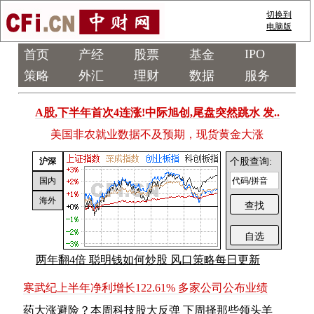
切换到
电脑版
IPO
首页
产经
股票
基金
策略
外汇
理财
数据
服务
A股,下半年首次4连涨!中际旭创,尾盘突然跳水 发..
美国非农就业数据不及预期，现货黄金大涨
沪深
个股查询:
国内
海外
两年翻4倍 聪明钱如何炒股 风口策略每日更新
寒武纪上半年净利增长122.61% 多家公司公布业绩
药大涨避险？本周科技股大反弹 下周择那些领头羊