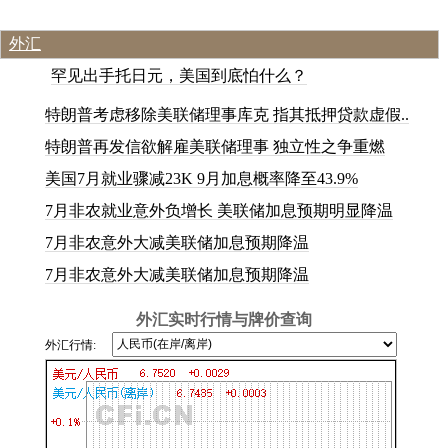
外汇
罕
见
出
手
托
日
元
，
美
国
到
底
怕
什
么
？
特朗普考虑移除美联储理事库克 指其抵押贷款虚假..
特朗普再发信欲解雇美联储理事 独立性之争重燃
美国7月就业骤减23K 9月加息概率降至43.9%
7月非农就业意外负增长 美联储加息预期明显降温
7月非农意外大减美联储加息预期降温
7月非农意外大减美联储加息预期降温
外汇实时行情与牌价查询
外汇行情: