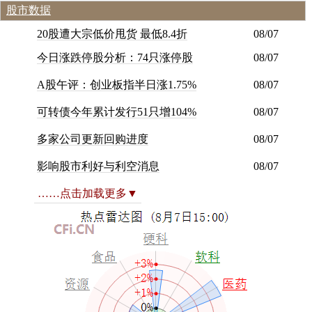
股市数据
20股遭大宗低价甩货 最低8.4折
08/07
今
日
涨
跌
停
股
分
析
：
7
4
只
涨
停
股
08/07
A
股
午
评
：
创
业
板
指
半
日
涨
1
.
7
5
%
08/07
可
转
债
今
年
累
计
发
行
5
1
只
增
1
0
4
%
08/07
多
家
公
司
更
新
回
购
进
度
08/07
影
响
股
市
利
好
与
利
空
消
息
08/07
……点击加载更多▼