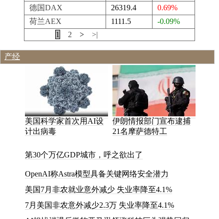
德国DAX
26319.4
0.69%
荷兰AEX
1111.5
-0.09%
|<
<
1
2
>
>|
产经
美国科学家首次用AI设
伊朗情报部门宣布逮捕
计出病毒
21名摩萨德特工
第
3
0
个
万
亿
G
D
P
城
市
，
呼
之
欲
出
了
OpenAI称Astra模型具备关键网络安全潜力
美国7月非农就业意外减少 失业率降至4.1%
7月美国非农意外减少2.3万 失业率降至4.1%