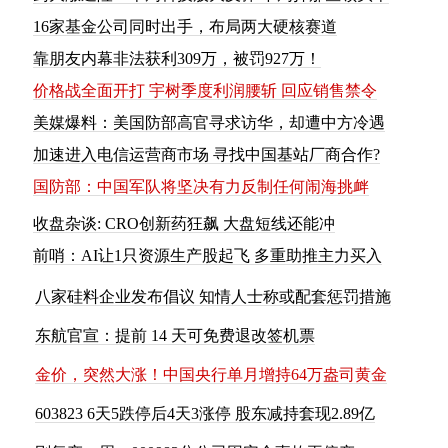
16家基金公司同时出手，布局两大硬核赛道
靠朋友内幕非法获利309万，被罚927万！
价格战全面开打 宇树季度利润腰斩 回应销售禁令
美媒爆料：美国防部高官寻求访华，却遭中方冷遇
加速进入电信运营商市场 寻找中国基站厂商合作?
国
防
部
：
中
国
军
队
将
坚
决
有
力
反
制
任
何
闹
海
挑
衅
收盘杂谈: CRO创新药狂飙 大盘短线还能冲
前
哨
：
A
I
让
1
只
资
源
生
产
股
起
飞
多
重
助
推
主
力
买
入
八
家
硅
料
企
业
发
布
倡
议
知
情
人
士
称
或
配
套
惩
罚
措
施
东
航
官
宣
：
提
前
1
4
天
可
免
费
退
改
签
机
票
金
价
，
突
然
大
涨
！
中
国
央
行
单
月
增
持
6
4
万
盎
司
黄
金
6
0
3
8
2
3
6
天
5
跌
停
后
4
天
3
涨
停
股
东
减
持
套
现
2
.
8
9
亿