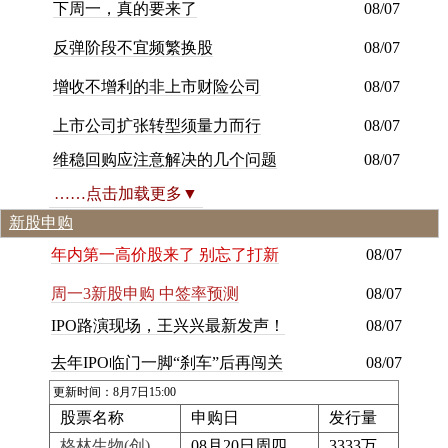
下
周
一
，
真
的
要
来
了
08/07
反
弹
阶
段
不
宜
频
繁
换
股
08/07
增
收
不
增
利
的
非
上
市
财
险
公
司
08/07
上市公司扩张转型须量力而行
08/07
维稳回购应注意解决的几个问题
08/07
……点击加载更多▼
新股申购
年
内
第
一
高
价
股
来
了
别
忘
了
打
新
08/07
周一3新股申购 中签率预测
08/07
I
P
O
路
演
现
场
，
王
兴
兴
最
新
发
声
！
08/07
去年IPO临门一脚“刹车”后再闯关
08/07
更新时间：8月7日15:00
股票名称
申购日
发行量
格林生物(创)
08月20日周四
3333万